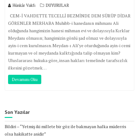
Hünkâr Vakfı
DUYURULAR
CEM-İ VAHDETTE TECELLİ BEZMİNDE DEM SÜRÜP DİDAR
GÖRENLER MERHABA Muhibb-i hanedanın mihmanı Ali
olduğunda hangimizin hanesi mihman evi ve dolayısıyla Kırklar
Meydanı olmasın; hangimizin gönlü şad olmaz ve dolayısıyla
ayin-i cem kurulmasın. Meydan-ı Ali’ye oturduğunda ayin-i cemi
kurmayan ve ol meydanda kalktığında talip olmayan kim?
Uluslararası hukuka göre, insan hakları temelinde tarafsızlık
ilkesini gözetmek…
Devamını Oku
Son Yazılar
Bildiri – “Yetmiş iki millete bir göz ile bakmayan halka müderris
olsa hakikatte asidir”