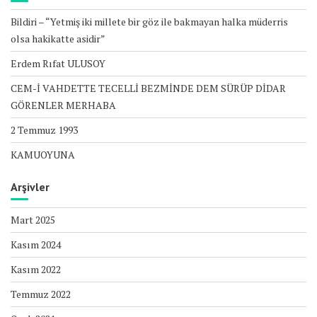
a
ş
Bildiri – “Yetmiş iki millete bir göz ile bakmayan halka müderris
ı
olsa hakikatte asidir”
m
ı
Erdem Rıfat ULUSOY
CEM-İ VAHDETTE TECELLİ BEZMİNDE DEM SÜRÜP DİDAR
GÖRENLER MERHABA
2 Temmuz 1993
KAMUOYUNA
Arşivler
Mart 2025
Kasım 2024
Kasım 2022
Temmuz 2022