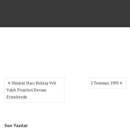
Hünkâr Hacı Bektaş Veli
2 Temmuz 1993
Y
Vakfı Projeleri Devam
a
Etmektedir
z
ı
d
o
l
Son Yazılar